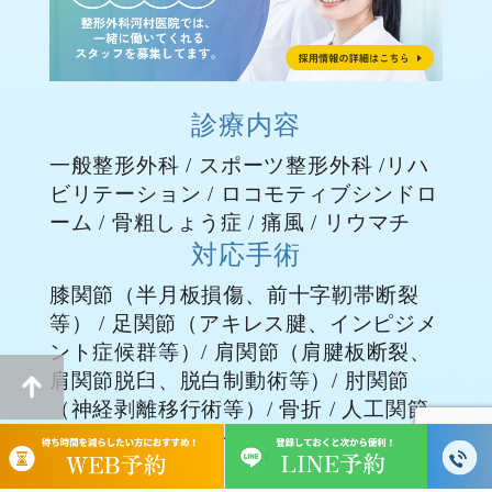
診療内容
一般整形外科
/
スポーツ整形外科
/
リハ
ビリテーション
/
ロコモティブシンドロ
ーム
/
骨粗しょう症
/
痛風
/
リウマチ
対応手術
膝関節（
半月板損傷
、
前十字靭帯断裂
等） / 足関節（アキレス腱、インピジメ
ント症候群等）/ 肩関節（
肩腱板断裂
、
肩関節脱臼
、脱白制動術等）/ 肘関節
（神経剥離移行術等）/ 骨折 / 人工関節
（TKA、THA）/ その他の整形外科手術