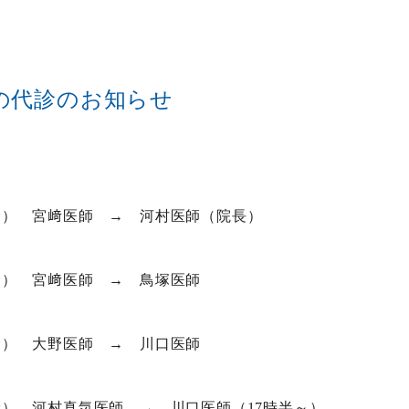
月の代診のお知らせ
前診） 宮﨑医師 → 河村医師（院長）
後診） 宮﨑医師 → 鳥塚医師
前診） 大野医師 → 川口医師
後診） 河村真気医師 → 川口医師（17時半～）