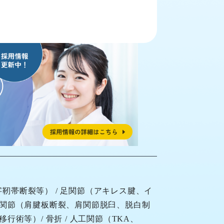
字靭帯断裂
等） / 足関節（アキレス腱、イ
肩関節（
肩腱板断裂
、
肩関節脱臼
、脱白制
行術等）/ 骨折 / 人工関節（TKA、