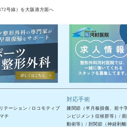
72号線）を大阪港方面へ
対応手術
リテーション
/
ロコモティブ
膝関節（
半月板損傷
、
前十
マチ
ンピジメント症候群等）/ 
動術等）/ 肘関節（神経剥離移