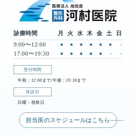
診療時間
月
火
水
木
金
土
日
9:00〜12:00
●
●
●
●
●
●
-
17:00〜19:30
●
●
●
●
●
-
-
受付時間
午前：12:00まで/午後：19:30まで
休診日
日曜・祝祭日
担当医のスケジュールはこちら