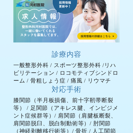
診療内容
一般整形外科
/
スポーツ整形外科
/
リハ
ビリテーション
/
ロコモティブシンドロ
ーム
/
骨粗しょう症
/
痛風
/
リウマチ
対応手術
膝関節（
半月板損傷
、
前十字靭帯断裂
等） / 足関節（アキレス腱、インピジメ
ント症候群等）/ 肩関節（
肩腱板断裂
、
肩関節脱臼
、脱白制動術等）/ 肘関節
（神経剥離移行術等）/ 骨折 / 人工関節