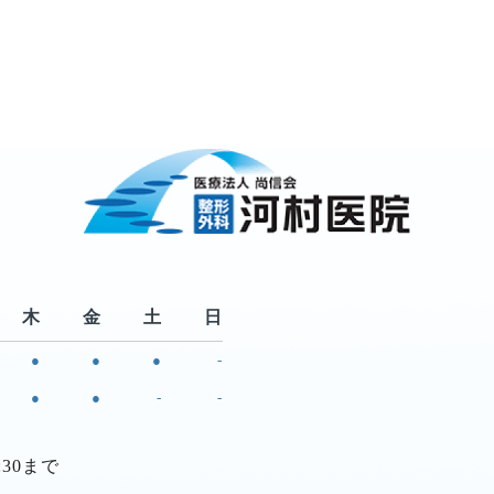
木
金
土
日
●
●
●
-
●
●
-
-
:30まで