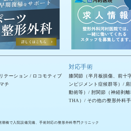
対応手術
リテーション
/
ロコモティブ
膝関節（
半月板損傷
、
前十
マチ
ンピジメント症候群等）/ 
動術等）/ 肘関節（神経剥離移
THA）/ その他の整形外科
・朝潮橋で入院設備完備、手術対応の整形外科専門クリニック