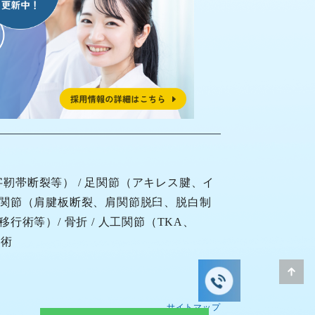
字靭帯断裂
等） / 足関節（アキレス腱、イ
肩関節（
肩腱板断裂
、
肩関節脱臼
、脱白制
行術等）/ 骨折 / 人工関節（TKA、
手術
サイトマップ